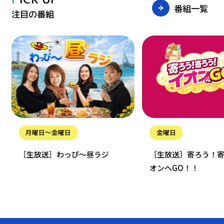
番組一覧
注目の番組
金曜日
土曜日
ジ
［生放送］寄ろう！寄ろう！イ
オンへGO！！
［生放送］ぐ
oNDoN 土曜