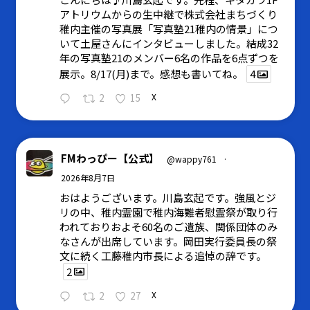
アトリウムからの生中継で株式会社まちづくり
稚内主催の写真展「写真塾21稚内の情景」につ
いて土屋さんにインタビューしました。結成32
年の写真塾21のメンバー6名の作品を6点ずつを
展示。8/17(月)まで。感想も書いてね。
4
2
15
X
FMわっぴー【公式】
@wappy761
·
2026年8月7日
おはようございます。川島玄起です。強風とジ
リの中、稚内霊園で稚内海難者慰霊祭が取り行
われておりおよそ60名のご遺族、関係団体のみ
なさんが出席しています。岡田実行委員長の祭
文に続く工藤稚内市長による追悼の辞です。
2
2
27
X