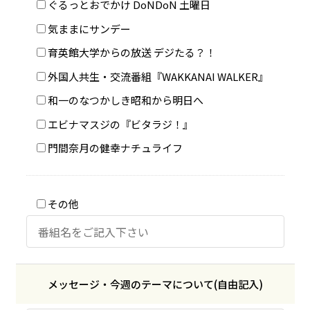
ぐるっとおでかけ DoNDoN 土曜日
気ままにサンデー
育英館大学からの放送 デジたる？！
外国人共生・交流番組『WAKKANAI WALKER』
和一のなつかしき昭和から明日へ
エビナマスジの『ビタラジ！』
門間奈月の健幸ナチュライフ
その他
メッセージ・
今週のテーマについて
(自由記入)